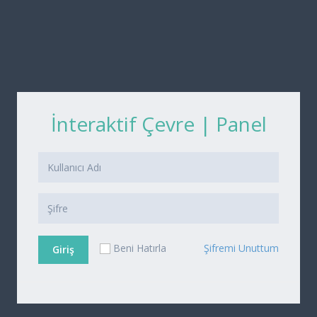
İnteraktif Çevre | Panel
Beni Hatırla
Şifremi Unuttum
Giriş